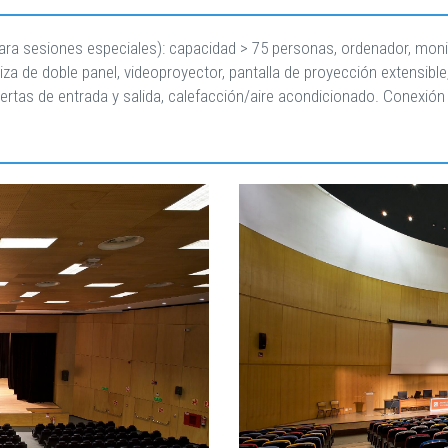
(para sesiones especiales): capacidad > 75 personas, ordenador, mo
 tiza de doble panel, videoproyector, pantalla de proyección extensib
rtas de entrada y salida, calefacción/aire acondicionado. Conexión a