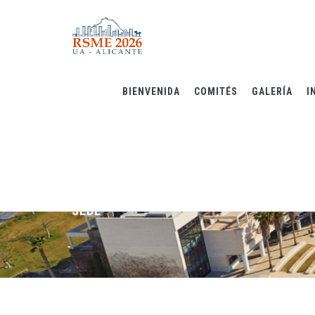
Skip
to
main
content
BIENVENIDA
COMITÉS
GALERÍA
I
SEDE